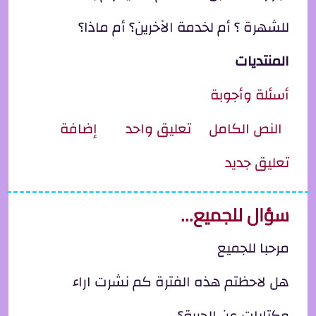
للشهرة ؟ أم لخدمة الآخرين؟ أم ماذا؟
المنتديات
أسئلة وأجوبة
ِل ما فائدة رعاية منتج ما؟
النص الكامل
تعليق واحد
إضافة
تعليق جديد
سؤال للجميع...
مرحبا للجميع
هل لاحظتم هذه الفترة كم نشرت اراء
وكتابات عن الحرية؟