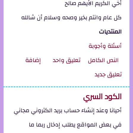
أخي الكريم الأيهم صالح
كل عام وانتم بخير وصحه وسلام أن شالله
المنتديات
أسئلة وأجوبة
ِل أخي الكريم ..الأيهم صالح
النص الكامل
تعليق واحد
إضافة
تعليق جديد
الكود السري
أحيانا وعند إنشاء حساب بريد الكتروني مجاني
في بعض المواقع يطلب إدخال ربما ما