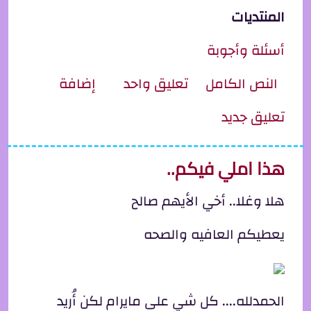
المنتديات
أسئلة وأجوبة
ِل التخلص من صفحة Forbidden في Apache
النص الكامل
تعليق واحد
إضافة
تعليق جديد
هذا املي فيكم..
هلا وغلا.. أخي الأيهم صالح
يعطيكم العافيه والصحه
الحمدلله.... كل شي على مايرام لكن أُريد