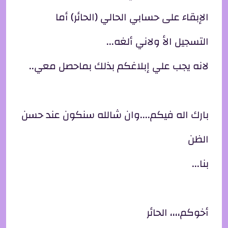
الإبقاء على حسابي الحالي (الحائر) أما
التسجيل الأ ولاني ألغه...
لانه يجب علي إبلاغكم بذلك بماحصل معي..
بارك اله فيكم....وان شالله سنكون عند حسن
الظن
بنا...
أخوكم،،،، الحائر