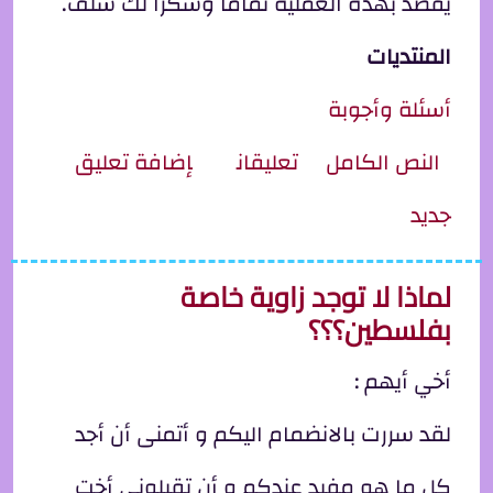
يقصد بهذه العملية تماما وشكرا لك سلف.
المنتديات
أسئلة وأجوبة
ِل الكود السري
النص الكامل
تعليقان
إضافة تعليق
جديد
لماذا لا توجد زاوية خاصة
بفلسطين؟؟؟
أخي أيهم :
لقد سررت بالانضمام اليكم و أتمنى أن أجد
كل ما هو مفيد عندكم و أن تقبلوني أخت