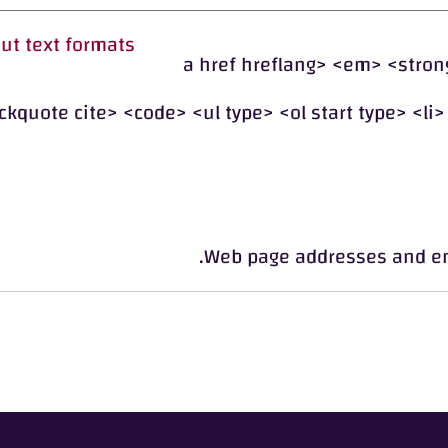
ut text formats
ل المسموح بها: <a href hreflang> <em> <strong> <cite>
ckquote cite> <code> <ul type> <ol start type> <li
Web page addresses and ema