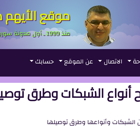
موقع الأيهم ص
منذ 1999 ـ أول مدونة سورية ـ First Syrian Blogger
حة
الاتصال
عن الموقع
حسابك
ح أنواع الشبكات وطرق توصيل
عن الشبكات وأنواعها وطرق توصيلها