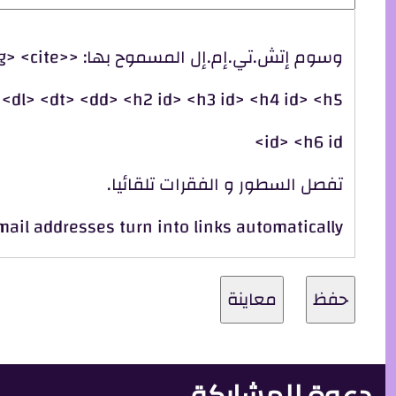
وسوم إتش.تي.إم.إ
> <dl> <dt> <dd> <h2 id> <h3 id> <h4 id> <h5
id> <h6 id>
تفصل السطور و الفقرات تلقائيا.
il addresses turn into links automatically.
دعوة للمشاركة