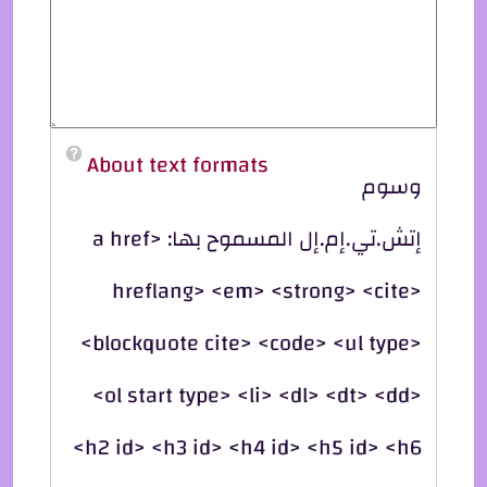
About text formats
وسوم
إتش.تي.إم.إل المسموح بها: <a href
hreflang> <em> <strong> <cite>
<blockquote cite> <code> <ul type>
<ol start type> <li> <dl> <dt> <dd>
<h2 id> <h3 id> <h4 id> <h5 id> <h6