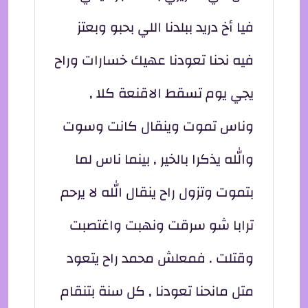
فيا أخ دريد ببلدنا اللي بحبو وبعتز
فيه نحنا تعودنا عهيك خسارات وراح
يجي يوم تسقط الاقنعة كلا ,
وناس تموت وينقال كانت وسوت
والله يذكرا بالخير , بينما ناس لما
بتموت وتزول راح ينقال الله لا يرحم
ترابا شو سرقت ونهبت واغتصبت
وقتلت . فمعلش محمد راح يتعود
متل مانحنا تعودنا , كل سنة بتنقام