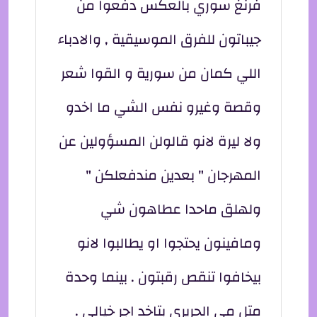
فرنغ سوري بالعكس دفعوا من
جيباتون للفرق الموسيقية , والادباء
اللي كمان من سورية و القوا شعر
وقصة وغيرو نفس الشي ما اخدو
ولا ليرة لانو قالولن المسؤولين عن
المهرجان " بعدين مندفعلكن "
ولهلق ماحدا عطاهون شي
ومافينون يحتجوا او يطالبوا لانو
بيخافوا تنقص رقبتون . بينما وحدة
متل مي الحريري بتاخد اجر خيالي .