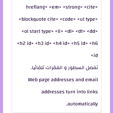
hreflang> <em> <strong> <cite>
<blockquote cite> <code> <ul type>
<ol start type> <li> <dl> <dt> <dd>
<h2 id> <h3 id> <h4 id> <h5 id> <h6
id>
تفصل السطور و الفقرات تلقائيا.
Web page addresses and email
addresses turn into links
automatically.