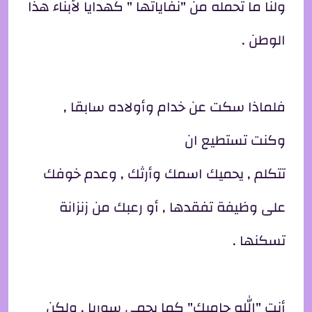
ولنا ما تحمله من "نفاياتها " كهدايا لأبناء هذا
الوطن .
فلماذا سكت عن خدام وأولاده سابقا ,
وكنت تستطيع ان
تتكلم , يحميك اسمك وأرثك , وعدم خوفك
على وظيفة تفقدها , أو رعبك من زنزانة
تسكنها .
أنت "الله حاميك" كما يحمي سوريا , ولكن