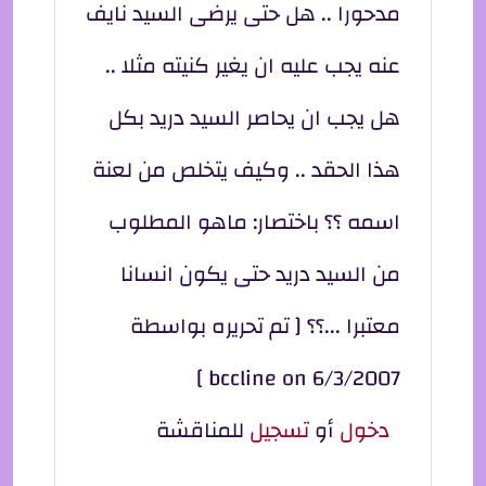
مدحورا .. هل حتى يرضى السيد نايف
عنه يجب عليه ان يغير كنيته مثلا ..
هل يجب ان يحاصر السيد دريد بكل
هذا الحقد .. وكيف يتخلص من لعنة
اسمه ؟؟ باختصار: ماهو المطلوب
من السيد دريد حتى يكون انسانا
معتبرا ...؟؟ [ تم تحريره بواسطة
bccline on 6/3/2007 ]
دخول
أو
تسجيل
للمناقشة