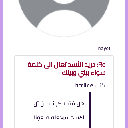
nayef
Re: دريد الأسد تعال الى كلمة
سواء بيني وبينك
كتب bccline
هل فقط كونه من آل
الاسد سيجعله ملعونا