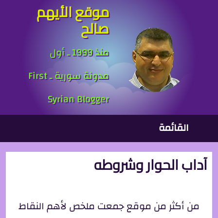
موقع الأيهم
جاوز إلى المحتوى الرئيسي
صالح
منذ 1999 ـ أول
مدونة سورية ـ First
Syrian Blogger
لقائمة الرئيسية
القائمة
آداب الحوار وشروطه
من أكثر من موقع جمعت ملخص لأهم النقاط