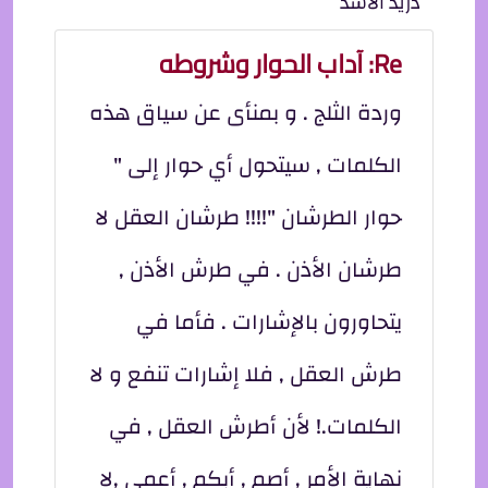
دريد الأسد
Re: آداب الحوار وشروطه
وردة الثلج . و بمنأى عن سياق هذه
الكلمات , سيتحول أي حوار إلى "
حوار الطرشان "!!!! طرشان العقل لا
طرشان الأذن . في طرش الأذن ,
يتحاورون بالإشارات . فأما في
طرش العقل , فلا إشارات تنفع و لا
الكلمات.! لأن أطرش العقل , في
نهاية الأمر , أصم , أبكم , أعمى ,لا