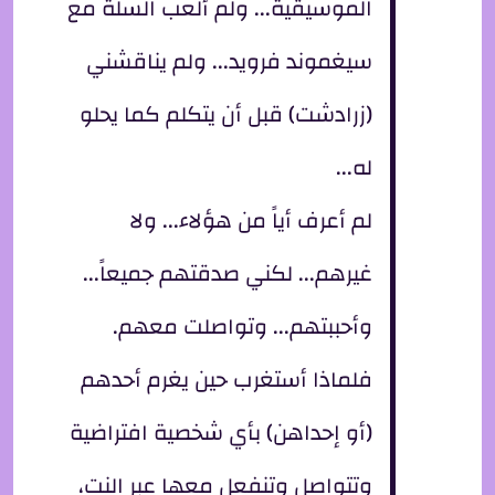
الموسيقية... ولم ألعب السلة مع
سيغموند فرويد... ولم يناقشني
(زرادشت) قبل أن يتكلم كما يحلو
له...
لم أعرف أياً من هؤلاء... ولا
غيرهم... لكني صدقتهم جميعاً...
وأحببتهم... وتواصلت معهم.
فلماذا أستغرب حين يغرم أحدهم
(أو إحداهن) بأي شخصية افتراضية
وتتواصل وتنفعل معها عبر النت،