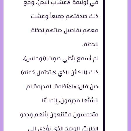
في (وليمة لأعشاب البحر)، ومع
ذلك صدقتهم جميعاً وعشت
معهم تفاصيل حياتهم لحظة
بلحظة.
لم أسمع بأذني صوت (توماس)،
ذلك (الكائن الذي لا تحتمل خفته)
حين قال: «الأنظمة المجرمة لم
ينشئها مجرمون، إنما أنا
متحمسون مقتنعون بأنهم وجدوا
الطريق الوحيد الذي يؤدي إلى