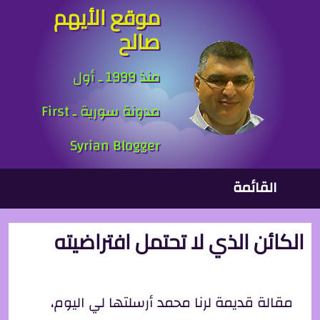
موقع الأيهم
جاوز إلى المحتوى الرئيسي
صالح
منذ 1999 ـ أول
مدونة سورية ـ First
Syrian Blogger
لقائمة الرئيسية
القائمة
الكائن الذي لا تحتمل افتراضيته
مقالة قديمة لرنا محمد أرسلتها لي اليوم،