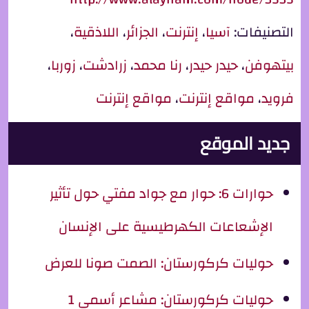
التصنيفات:
آسيا
،
إنترنت
،
الجزائر
،
اللاذقية
،
بيتهوفن
،
حيدر حيدر
،
رنا محمد
،
زرادشت
،
زوربا
،
فرويد
،
مواقع إنترنت
،
مواقع إنترنت
جديد الموقع
حوارات 6: حوار مع جواد مفتي حول تأثير
الإشعاعات الكهرطيسية على الإنسان
حوليات كركورستان: الصمت صونا للعرض
حوليات كركورستان: مشاعر أسمى 1