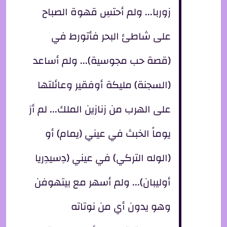
زوربا... ولم أحتسِ قهوة الصباح
على شاطئ البحر فأتورط في
(قصة حب مجوسية)... ولم أساعد
(السجنة) مليكة أوفقير وعائلتها
على الهرب من زنازين الملك... لم أرَ
يوماً الخبث في عيني (يمام) أو
(الوله التركي) في عيني (دِسيدِريا
أوليبان)... ولم أسهر مع بيتهوفن
وهو يدون أي من نوتاته