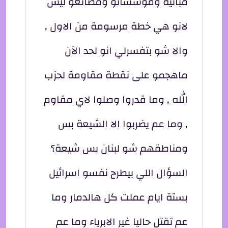
مبانيه ومؤسساتو ومصانعو ليش
لانو هي خطة مرسومة من الاول ,
والا شو بتفسرلي انو لحد الآن
ماهجمو على نقطة مقاومة لحزب
الله , وما قدروا وصلوا لاي مقاوم
, وما عم يضربوا الا الشيعة بس
ومناطقهم شو لبنان بس شيعة؟
السؤال اللي بيطرح نفسو اسرائيل
بستة ايام عملت كل هالدمار وما
عم تقتل حاليا غير الابرياء وما عم