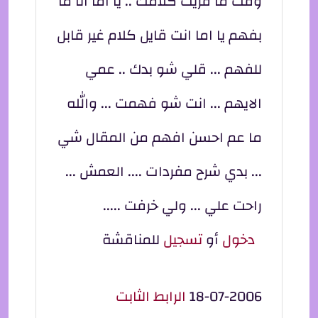
وقت ما قريت كلامك .. يا اما انا ما
بفهم يا اما انت قايل كلام غير قابل
للفهم ... قلي شو بدك .. عمي
الايهم ... انت شو فهمت ... والله
ما عم احسن افهم من المقال شي
... بدي شرح مفردات .... العمش ...
راحت علي ... ولي خرفت .....
دخول
أو
تسجيل
للمناقشة
18-07-2006
الرابط الثابت