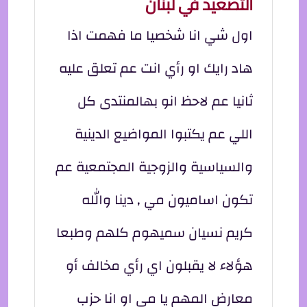
التصعيد في لبنان
اول شي انا شخصيا ما فهمت اذا
هاد رايك او رأي انت عم تعلق عليه
ثانيا عم لاحظ انو بهالمنتدى كل
اللي عم يكتبوا المواضيع الدينية
والسياسية والزوجية المجتمعية عم
تكون اساميون مي , دينا والله
كريم نسيان سميهوم كلهم وطبعا
هؤلاء لا يقبلون اي رأي مخالف أو
معارض المهم يا مي او انا حزب