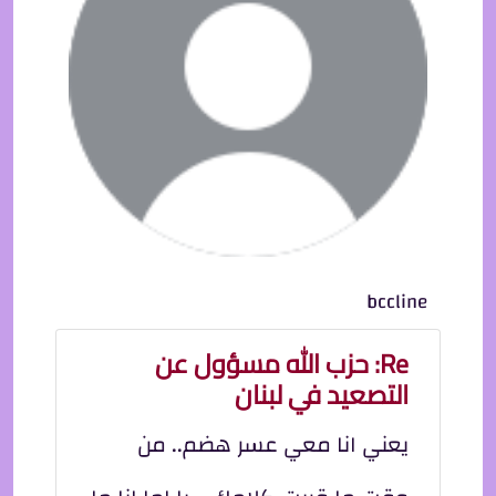
bccline
Re: حزب الله مسؤول عن
التصعيد في لبنان
يعني انا معي عسر هضم.. من