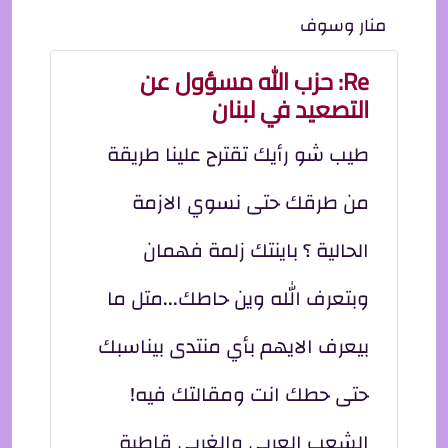
منار وسوف
Re: حزب الله مسؤول عن
التصعيد في لبنان
طيب شو رأيك تقترح علينا طريقة
من طرقك حتى نسوي الازمة
الحالية ؟ باينتك زلمة فهمان
وبتعرف الله وين حاطك...متل ما
بيعرف الايهم بأي منتدى بيناسبك
حتى حطك انت ومقالتك فيه!
الشعب العربي والغربي قاطبة