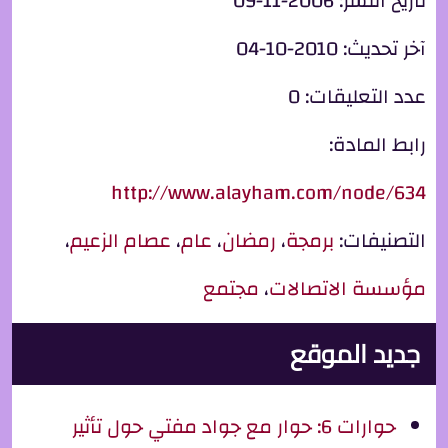
تاريخ النشر:
2006-11-09
آخر تحديث:
2010-10-04
عدد التعليقات:
0
رابط المادة:
http://www.alayham.com/node/634
التصنيفات:
برمجة
،
رمضان
،
عام
،
عصام الزعيم
،
مؤسسة الاتصالات
،
مجتمع
جديد الموقع
حوارات 6: حوار مع جواد مفتي حول تأثير