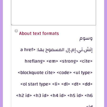
About text formats
وسوم
إتش.تي.إم.إل المسموح بها: <a href
hreflang> <em> <strong> <cite>
<blockquote cite> <code> <ul type>
<ol start type> <li> <dl> <dt> <dd>
<h2 id> <h3 id> <h4 id> <h5 id> <h6
id>