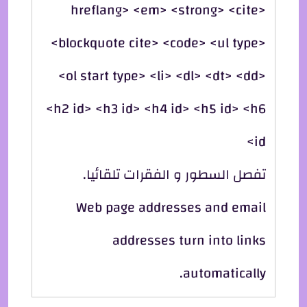
hreflang> <em> <strong> <cite>
<blockquote cite> <code> <ul type>
<ol start type> <li> <dl> <dt> <dd>
<h2 id> <h3 id> <h4 id> <h5 id> <h6
id>
تفصل السطور و الفقرات تلقائيا.
Web page addresses and email
addresses turn into links
automatically.