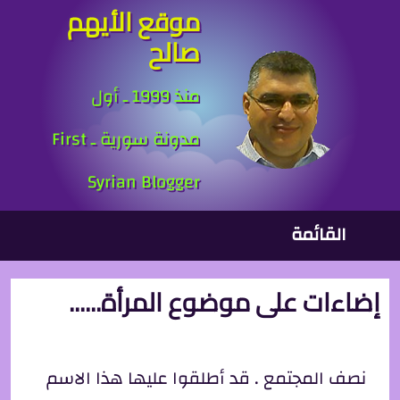
موقع الأيهم
جاوز إلى المحتوى الرئيسي
صالح
منذ 1999 ـ أول
مدونة سورية ـ First
Syrian Blogger
لقائمة الرئيسية
القائمة
إضاءات على موضوع المرأة......
نصف المجتمع . قد أطلقوا عليها هذا الاسم