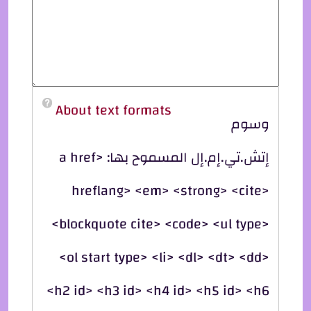
About text formats
وسوم
إتش.تي.إم.إل المسموح بها: <a href
hreflang> <em> <strong> <cite>
<blockquote cite> <code> <ul type>
<ol start type> <li> <dl> <dt> <dd>
<h2 id> <h3 id> <h4 id> <h5 id> <h6