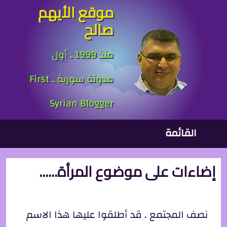
موقع الأيهم
جاوز إلى المحتوى الرئيسي
صالح
منذ 1999 ـ أول
مدونة سورية ـ First
Syrian Blogger
لقائمة الرئيسية
القائمة
إضاءات على موضوع المرأة......
نصف المجتمع . قد أطلقوا عليها هذا الاسم