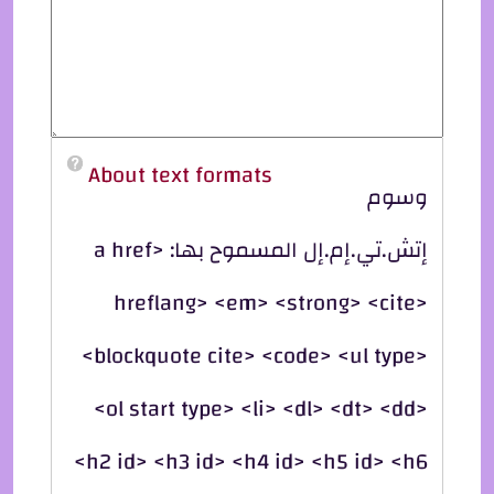
About text formats
وسوم
إتش.تي.إم.إل المسموح بها: <a href
hreflang> <em> <strong> <cite>
<blockquote cite> <code> <ul type>
<ol start type> <li> <dl> <dt> <dd>
<h2 id> <h3 id> <h4 id> <h5 id> <h6