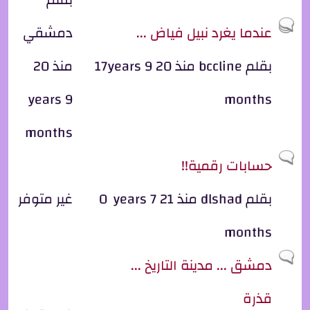
موضوع ساخن
عندما يغرد نبيل فياض ...
دمشقي
بقلم
bccline
منذ 20 years 9
17
منذ 20
years 9
months
months
موضوع عادي
حسابات رقمية!!
بقلم
dlshad
منذ 21 years 7
0
غير متوفر
months
موضوع عادي
دمشق ... مدينة التاريخ ...
قذرة