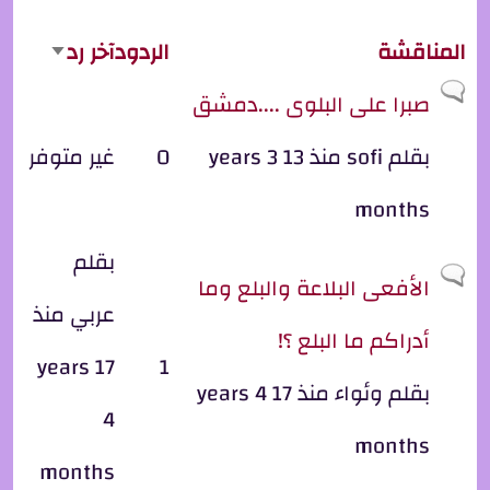
المناقشة
الردود
آخر رد
cending
موضوع عادي
صبرا على البلوى ....دمشق
بقلم
sofi
منذ 13 years 3
0
غير متوفر
months
بقلم
موضوع عادي
الأفعى البلاعة والبلع وما
عربي
منذ
أدراكم ما البلع ؟!
17 years
1
بقلم
وئواء
منذ 17 years 4
4
months
months