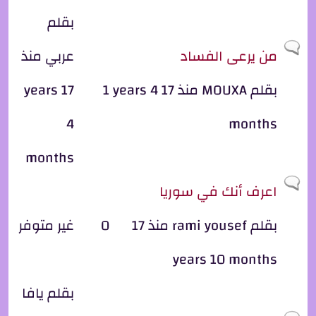
بقلم
موضوع عادي
من يرعى الفساد
عربي
منذ
بقلم
MOUXA
منذ 17 years 4
1
17 years
4
months
months
موضوع عادي
اعرف أنك في سوريا
بقلم
rami yousef
منذ 17
0
غير متوفر
years 10 months
بقلم
يافا