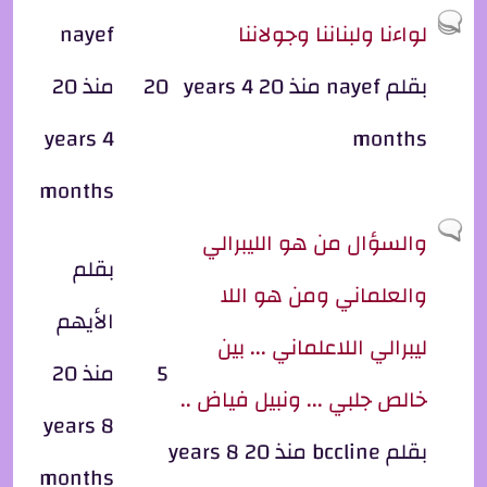
موضوع ساخن
لواءنا ولبناننا وجولاننا
nayef
بقلم
nayef
منذ 20 years 4
20
منذ 20
years 4
months
months
موضوع عادي
والسؤال من هو الليبرالي
بقلم
والعلماني ومن هو اللا
الأيهم
ليبرالي اللاعلماني ... بين
5
منذ 20
خالص جلبي ... ونبيل فياض ..
years 8
بقلم
bccline
منذ 20 years 8
months