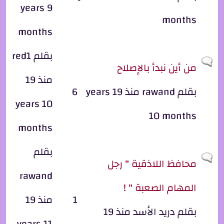
years 9
months
months
بقلم
red1
موضوع عادي
من أين نبدأ بالإصلاح
منذ 19
بقلم
rawand
منذ 19 years
6
years 10
10 months
months
بقلم
موضوع عادي
محافظ اللاذقية " رجل
rawand
المهام الصعبة " !
1
منذ 19
بقلم
دريد الأسد
منذ 19
years 11