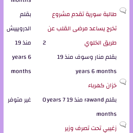
موضوع عادي
طالبة سورية تقدم مشروع
بقلم
تخرج يساعد مرضى القلب عن
الدرويييش
طريق الخلوي
2
منذ 19
بقلم
منار وسوف
منذ 19
years 6
months
years 6 months
موضوع عادي
خزان كهرباء
بقلم
rawand
منذ 19 years 7
0
غير متوفر
months
موضوع عادي
زغيبي تحت تصرف وزير