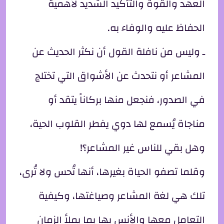
العهد والقوة والتأكيد الشديد لأهمية
الحفاظ عليه والوفاء به.
ـ وليس من نافلة القول أن نكثر الحديث عن
المشاعر أو نتحدث عن الأشواق التي تختلج
في الصدور، فنجعل منها بركاناً يتقد أو
مناجاة يُسمع لها دوي يفطر القلوب الحية،
وهل بقي للناس غير المشاعر؟!
وقلما تصفو الحياة بغيرها، أنها تُحس ولا تُرى،
تلك هي لغة المشاعر وصياغتها، وكيفية
التعامل معها والأنس بها بما يملأ الزمان