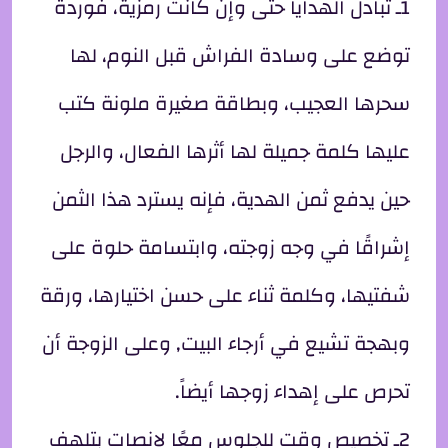
1ـ تبادل الهدايا حتى وإن كانت رمزية، فوردة
توضع على وسادة الفراش قبل النوم، لها
سحرها العجيب، وبطاقة صغيرة ملونة كتب
عليها كلمة جميلة لها أثرها الفعال، والرجل
حين يدفع ثمن الهدية، فإنه يسترد هذا الثمن
إشراقًا في وجه زوجته، وابتسامة حلوة على
شفتيها، وكلمة ثناء على حسن اختيارها، ورقة
وبهجة تشيع في أرجاء البيت, وعلى الزوجة أن
تحرص على إهداء زوجها أيضاً.
2ـ تخصيص وقت للجلوس معًا لإنصات بتلهف