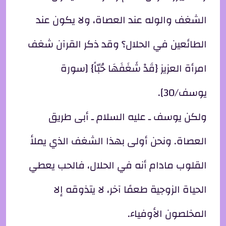
الشغف والوله عند العصاة، ولا يكون عند
الطائعين في الحلال؟ وقد ذكر القرآن شغف
امرأة العزيز {قَدْ شَغَفَهَا حُبّاً} [سورة
يوسف/30].
ولكن يوسف ـ عليه السلام ـ أبى طريق
العصاة. ونحن أولى بهذا الشغف الذي يملأ
القلوب مادام أنه في الحلال، فالحب يعطي
الحياة الزوجية طعمًا آخر، لا يتذوقه إلا
المخلصون الأوفياء.