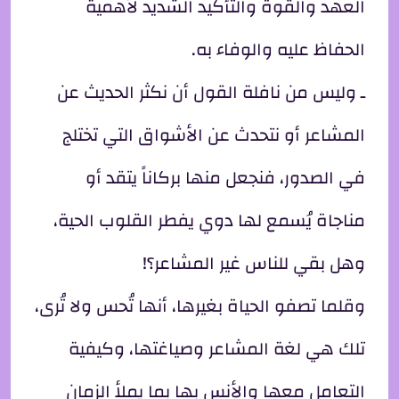
العهد والقوة والتأكيد الشديد لأهمية
الحفاظ عليه والوفاء به.
ـ وليس من نافلة القول أن نكثر الحديث عن
المشاعر أو نتحدث عن الأشواق التي تختلج
في الصدور، فنجعل منها بركاناً يتقد أو
مناجاة يُسمع لها دوي يفطر القلوب الحية،
وهل بقي للناس غير المشاعر؟!
وقلما تصفو الحياة بغيرها، أنها تُحس ولا تُرى،
تلك هي لغة المشاعر وصياغتها، وكيفية
التعامل معها والأنس بها بما يملأ الزمان