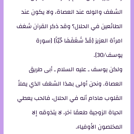
الشغف والوله عند العصاة، ولا يكون عند
الطائعين في الحلال؟ وقد ذكر القرآن شغف
امرأة العزيز {قَدْ شَغَفَهَا حُبّاً} [سورة
يوسف/30].
ولكن يوسف ـ عليه السلام ـ أبى طريق
العصاة. ونحن أولى بهذا الشغف الذي يملأ
القلوب مادام أنه في الحلال، فالحب يعطي
الحياة الزوجية طعمًا آخر، لا يتذوقه إلا
المخلصون الأوفياء.