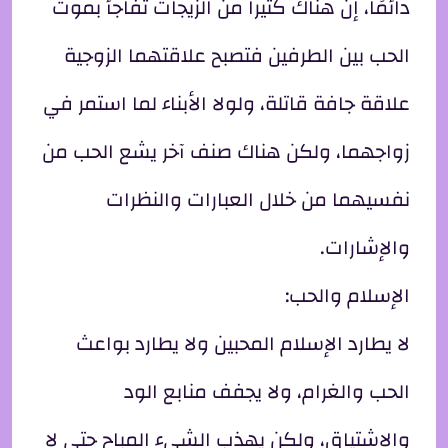
دائمًا، إن هناك كثيراً من الزيجات تفاجأ بموت
الحب بين الطرفين فتصبح علاقتهما الزوجية
علاقة جافة قاتلة، ولولا الأبناء لما استمر في
زواجهما، ولكن هناك صنف آخر يشع الحب من
نفسيهما من خلال العبارات والنظرات
والإشارات.
الإسلام والحب:
لا يطارد الإسلام المحبين ولا يطارد بواعث
الحب والغرام، ولا يجفف منابع الود
والاشتياق، ولكن يهذب الشيء المباح حتى لا