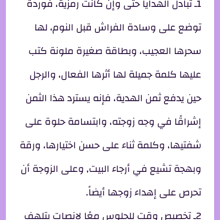
1ـ تبادل الهدايا حتى وإن كانت رمزية، فوردة
توضع على وسادة الفراش قبل النوم، لها
سحرها العجيب، وبطاقة صغيرة ملونة كتب
عليها كلمة جميلة لها أثرها الفعال، والرجل
حين يدفع ثمن الهدية، فإنه يسترد هذا الثمن
إشراقًا في وجه زوجته، وابتسامة حلوة على
شفتيها، وكلمة ثناء على حسن اختيارها، ورقة
وبهجة تشيع في أرجاء البيت, وعلى الزوجة أن
تحرص على إهداء زوجها أيضاً.
2ـ تخصيص وقت للجلوس معًا لإنصات بتلهف