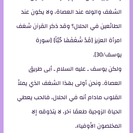
الشغف والوله عند العصاة، ولا يكون عند
الطائعين في الحلال؟ وقد ذكر القرآن شغف
امرأة العزيز {قَدْ شَغَفَهَا حُبّاً} [سورة
يوسف/30].
ولكن يوسف ـ عليه السلام ـ أبى طريق
العصاة. ونحن أولى بهذا الشغف الذي يملأ
القلوب مادام أنه في الحلال، فالحب يعطي
الحياة الزوجية طعمًا آخر، لا يتذوقه إلا
المخلصون الأوفياء.