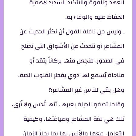
العهد والقوة والتأكيد الشديد لأهمية
الحفاظ عليه والوفاء به.
ـ وليس من نافلة القول أن نكثر الحديث عن
المشاعر أو نتحدث عن الأشواق التي تختلج
في الصدور، فنجعل منها بركاناً يتقد أو
مناجاة يُسمع لها دوي يفطر القلوب الحية،
وهل بقي للناس غير المشاعر؟!
وقلما تصفو الحياة بغيرها، أنها تُحس ولا تُرى،
تلك هي لغة المشاعر وصياغتها، وكيفية
التعامل معها والأنس بها بما يملأ الزمان