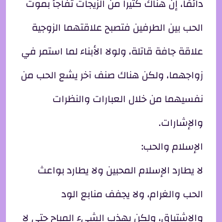
دائمًا، إن هناك كثيراً من الزيجات تفاجأ بموت
الحب بين الطرفين فتصبح علاقتهما الزوجية
علاقة جافة قاتلة، ولولا الأبناء لما استمر في
زواجهما، ولكن هناك صنف آخر يشع الحب من
نفسيهما من خلال العبارات والنظرات
والإشارات.
الإسلام والحب:
لا يطارد الإسلام المحبين ولا يطارد بواعث
الحب والغرام، ولا يجفف منابع الود
والاشتياق، ولكن يهذب الشيء المباح حتى لا