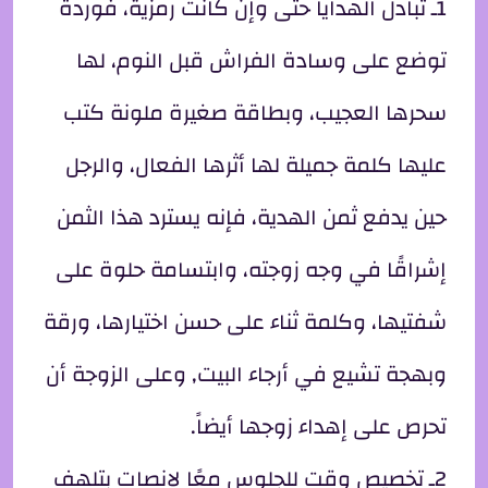
1ـ تبادل الهدايا حتى وإن كانت رمزية، فوردة
توضع على وسادة الفراش قبل النوم، لها
سحرها العجيب، وبطاقة صغيرة ملونة كتب
عليها كلمة جميلة لها أثرها الفعال، والرجل
حين يدفع ثمن الهدية، فإنه يسترد هذا الثمن
إشراقًا في وجه زوجته، وابتسامة حلوة على
شفتيها، وكلمة ثناء على حسن اختيارها، ورقة
وبهجة تشيع في أرجاء البيت, وعلى الزوجة أن
تحرص على إهداء زوجها أيضاً.
2ـ تخصيص وقت للجلوس معًا لإنصات بتلهف