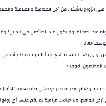
ى الزواج بالأبكار، من أجل المداعبة والملاعبة والملا
 عند العصاة، ولا يكون عند الطائعين في الحلال؟ وقد
وسف/30].
ن أولى بهذا الشغف الذي يملأ القلوب مادام أنه في ال
ا المخلصون الأوفياء.
ة عشق وهيام وصبابة وغرام؛ فهي صلة محبة هادئة [م
أرض الواقع، ولا خيالات غرامية لم يقم عليها أي زواج ن