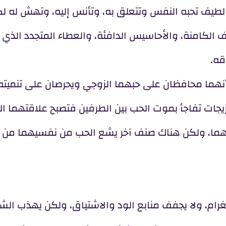
 لطيف تحبه النفس وتتعلق به، وتأنس إليه، وتهش له ل
 الكامنة، والأحاسيس الدافئة، والعطاء المتجدد الذي ل
قه.
أنهما محافظان على حبهما الزوجي ويحرصان على تنميته
الزيجات تفاجأ بموت الحب بين الطرفين فتصبح علاقتهما ال
واجهما، ولكن هناك صنف آخر يشع الحب من نفسيهما من 
الغرام، ولا يجفف منابع الود والاشتياق، ولكن يهذب ال