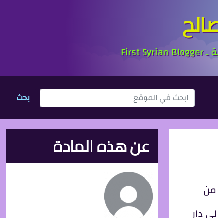
الح
بحث
عن هذه المادة
 من
لى دار