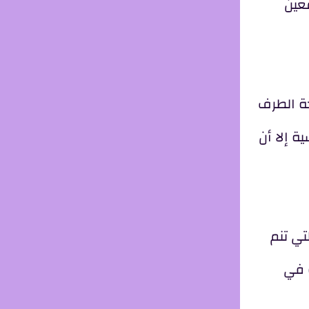
عين
حة الطرف
 إلا أن
تي تنم
ة في