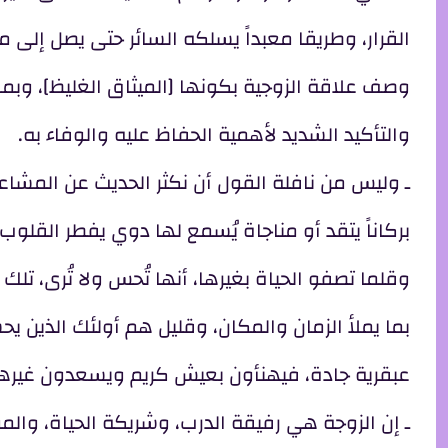
القرار، وطريقا معبداً يسلكه السائر حتى يصل إلى 
وصف علاقة الزوجية بكونها [الميثاق الغليظ]، وبما
والتأكيد الشديد لأهمية الحفاظ عليه والوفاء به.
ـ وليس من نافلة القول أن نكثر الحديث عن المشاع
بركاناً يتقد أو مناجاة يُسمع لها دوي يفطر القلوب
وقلما تصفو الحياة بغيرها، أنها تُحس ولا تُرى، ت
بما يملأ الزمان والمكان، وقليل هم أولئك الذين ي
عبقرية جادة، فيهنأون بعيش كريم ويسعدون غيرهم
ـ إن الزوجة هي رفيقة الدرب، وشريكة الحياة، وال