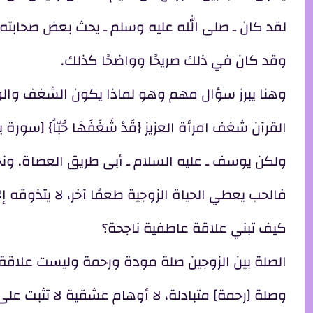
لقد كان ـ صلى الله عليه وسلم ـ يحث بعض صحابته عل
وقد كان في ذلك صريحًا وواضحًا كذلك.
وهنا يبرز سؤال مهم وهو لماذا يكون الشغف والوله
القرآن شغف امرأة العزيز {قَدْ شَغَفَهَا حُبّاً} [سورة ي
ولكن يوسف ـ عليه السلام ـ أبى طريق العصاة. ونح
فالحب يعطي الحياة الزوجية طعمًا آخر، لا يتذوقه إل
كيف تبني علاقة عاطفية ناجحة؟
الصلة بين الزوجين صلة مودة ورحمة وليست علاق
وصلة [رحمة] متبادلة، لا أوهام عشقية لا تثبت على 