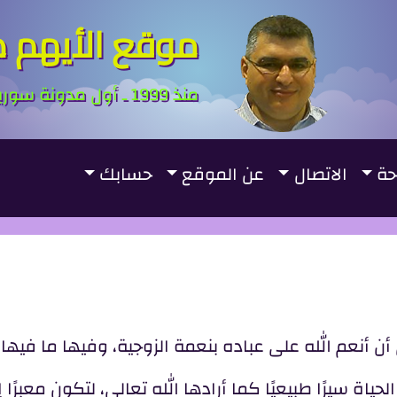
موقع الأيهم ص
منذ 1999 ـ أول مدونة سورية ـ First Syrian Blogger
حة
الاتصال
عن الموقع
حسابك
أن أنعم الله على عباده بنعمة الزوجية، وفيها ما فيها
ياة سيرًا طبيعيًا كما أرادها الله تعالى، لتكون معبرًا إ