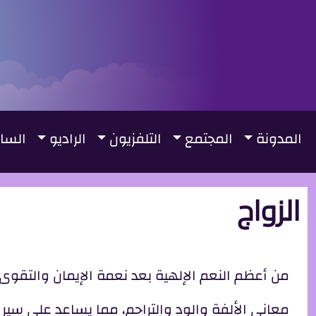
جاوز إلى المحتوى الرئيسي
لقائمة الرئيسية
المدونة
المجتمع
التلفزيون
الراديو
السا
الزواج
من أعظم النعم الإلهية بعد نعمة الإيمان والتقوى 
معاني الألفة والود والتراحم، مما يساعد على سير الح