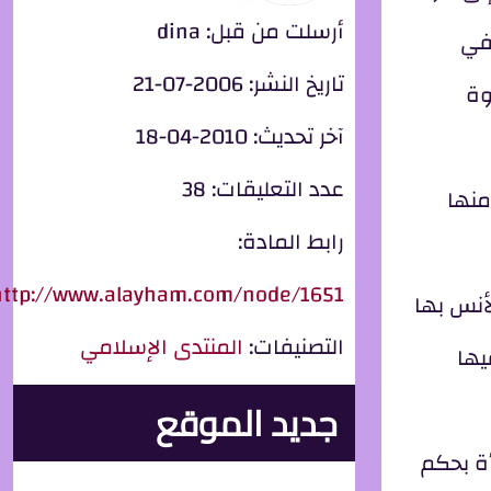
أرسلت من قبل:
dina
 في
تاريخ النشر:
2006-07-21
وة
آخر تحديث:
2010-04-18
عدد التعليقات:
38
منها
رابط المادة:
http://www.alayham.com/node/1651
أنس بها
التصنيفات:
المنتدى الإسلامي
يها
جديد الموقع
أة بحكم