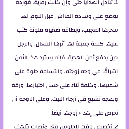
1ـ تبادل الهدايا حتى وإن كانت رمزية، فوردة
توضع على وسادة الفراش قبل النوم، لها
سحرها العجيب، وبطاقة صغيرة ملونة كتب
عليها كلمة جميلة لها أثرها الفعال، والرجل
حين يدفع ثمن الهدية، فإنه يسترد هذا الثمن
إشراقًا في وجه زوجته، وابتسامة حلوة على
شفتيها، وكلمة ثناء على حسن اختيارها، ورقة
وبهجة تشيع في أرجاء البيت, وعلى الزوجة أن
تحرص على إهداء زوجها أيضاً.
2ـ تخصيص وقت للجلوس معًا لإنصات بتلهف