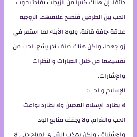
دائمًا، إن هناك كثيراً من الزيجات تفاجأ بموت
الحب بين الطرفين فتصبح علاقتهما الزوجية
علاقة جافة قاتلة، ولولا الأبناء لما استمر في
زواجهما، ولكن هناك صنف آخر يشع الحب من
نفسيهما من خلال العبارات والنظرات
والإشارات.
الإسلام والحب:
لا يطارد الإسلام المحبين ولا يطارد بواعث
الحب والغرام، ولا يجفف منابع الود
والاشتياق، ولكن يهذب الشيء المباح حتى لا