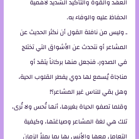
العهد والقوة والتأكيد الشديد لأهمية
الحفاظ عليه والوفاء به.
ـ وليس من نافلة القول أن نكثر الحديث عن
المشاعر أو نتحدث عن الأشواق التي تختلج
في الصدور، فنجعل منها بركاناً يتقد أو
مناجاة يُسمع لها دوي يفطر القلوب الحية،
وهل بقي للناس غير المشاعر؟!
وقلما تصفو الحياة بغيرها، أنها تُحس ولا تُرى،
تلك هي لغة المشاعر وصياغتها، وكيفية
التعامل معها والأنس بها بما يملأ الزمان