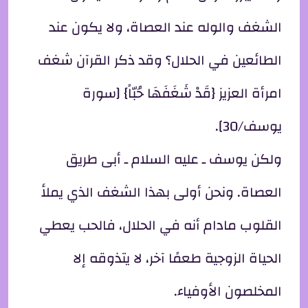
الشغف والوله عند العصاة، ولا يكون عند
الطائعين في الحلال؟ وقد ذكر القرآن شغف
امرأة العزيز {قَدْ شَغَفَهَا حُبّاً} [سورة
يوسف/30].
ولكن يوسف ـ عليه السلام ـ أبى طريق
العصاة. ونحن أولى بهذا الشغف الذي يملأ
القلوب مادام أنه في الحلال، فالحب يعطي
الحياة الزوجية طعمًا آخر، لا يتذوقه إلا
المخلصون الأوفياء.