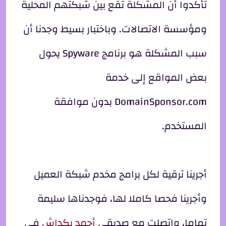
تأكدوا أن المشكلة تقع بين شبكتهم المحلية
ومؤسسة الاتصالات. وباختبار بسيط وجدنا أن
سبب المشكلة هو برنامج Spyware يحول
بعض المواقع إلى خدمة
DomainSponsor.com بدون موافقة
المستخدم.
أجرينا ترقية لكل برامج مخدم شبكة العميل
وأجرينا فحصا كاملا لها، فوجدناها سليمة
تماما، واتصلت مع صديقي
أحمد بكداش
في