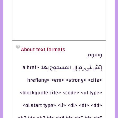
About text formats
وسوم
إتش.تي.إم.إل المسموح بها: <a href
hreflang> <em> <strong> <cite>
<blockquote cite> <code> <ul type>
<ol start type> <li> <dl> <dt> <dd>
<h2 id> <h3 id> <h4 id> <h5 id> <h6