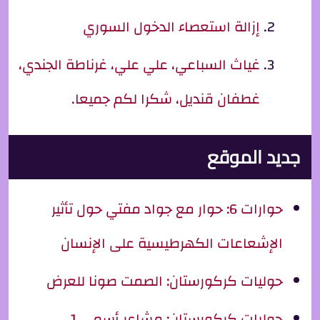
إزالة استعصاء الدخول السوري
غياث السباعي، علي علي، غرناطة الجندي،
غطفان قنديل، شكرا لكم جميعا.
جديد الموقع
حوارات 6: حوار مع جواد مفتي حول تأثير
الإشعاعات الكهرطيسية على الإنسان
حوليات كركورستان: الصمت صونا للعرض
حوليات كركورستان: مشاعر أسمى 1