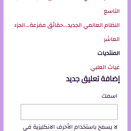
التاسع
النظام العالمي الجديد...حقائق مفزعة...الجزء
العاشر
المنتديات
غياث العلبي
إضافة تعليق جديد
اسمك
لا يسمح باستخدام الأحرف الانكليزية في