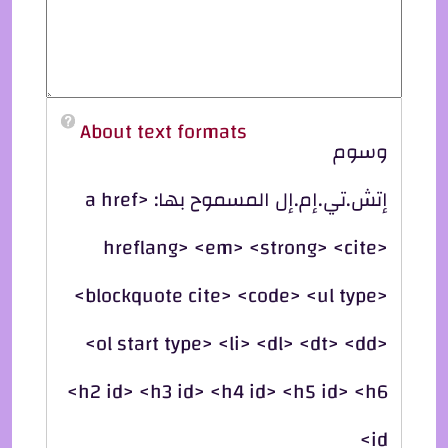
About text formats
وسوم
إتش.تي.إم.إل المسموح بها: <a href
hreflang> <em> <strong> <cite>
<blockquote cite> <code> <ul type>
<ol start type> <li> <dl> <dt> <dd>
<h2 id> <h3 id> <h4 id> <h5 id> <h6
id>