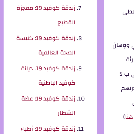
زندقة كوفيد 19: معجزة
أعطى
القطيع
زندقة كوفيد 19: كنيسة
ي ووهان
الصحة العالمية
ئة
زندقة كوفيد 19. ديانة
طبيعية عندهم وجاءت نتيجة الاختبار سلبية عندهم ليومين متتاليين غادروا المشفى. بعد مغادرتهم المشفى ب 5
كوفيد الباطنية
عد 5 إلى 13 يوما من مغادرتهم
زندقة كوفيد 19: عظة
الشطار
هنا
)
زندقة كوفيد 19: أطباء