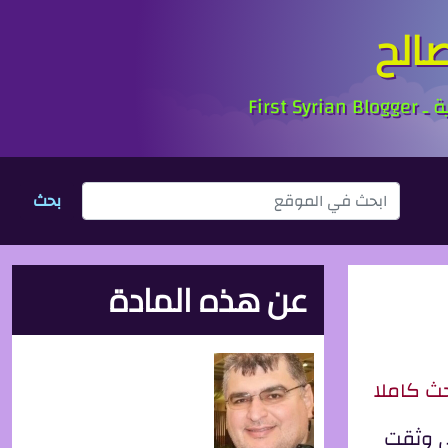
الح
بحث
عن هذه المادة
حث كاملا
تي وثقت