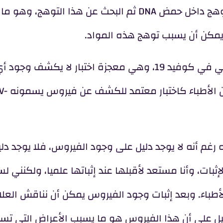
غير مضمونة أيضا وتعتمد على حقن مواد قابلة للتوهج داخل حمض DNA ثم البحث عن هذا التوهج
ء يمكن أن يسبب توهج هذه المواد.
وهكذا نجد نفسنا أمام إحدى شواهد الإعجاز العلمي في كوفيد 19، وهي معجزة اختبار لا يكشف وجود 
فيروس، ولا يعطي نت
رغم أنه لا يوجد دليل على وجود الفيروس، فلا يوجد دل
ثبات، وأنا مستعد لأقبلها عند إثباتها علميا، ولكنني ل
لأطباء. وبعد إثبات وجود الفيروس يمكن أن نناقش العلا
دليل على أن هذا الفيروس هو ما يسبب الأعراض التي ت