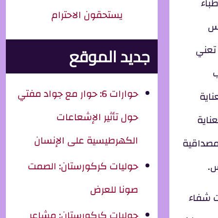
طباء
يستحقون الاحترام
وس
 تعني
جديد الموقع
ب
حوارات 6: حوار مع جواد مفتي
ناية
حول تأثير الإشعاعات
ناية
الكهرطيسية على الإنسان
 مصداقية
حوليات كركورستان: الصمت
س.
صونا للعرض
ت شفاء
حوليات كركورستان: مشاعر