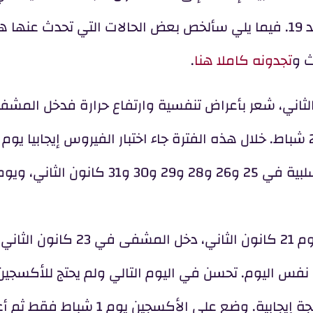
مشاكل اختبار RT-PCR المعتمد لكشف مرض كوفيد 19. فيما يلي سألخص بعض الحالات التي تحدث 
ث و
تجدونه كاملا هنا
.
لى: وصلت من الصين يوم 20 كانون الثاني، شعر بأعراض تنفسية وارتفاع حرارة فدخل ا
الحالة الثانية: وصل من الصين وشعر بالأعراض يوم 21 كانون الثاني، د
 نفس اليوم. تحسن في اليوم التالي ولم يحتج للأكسجين
له الاختبار يوم 29 و31 كانون الثاني وجاءت النتيجة إيجابية. وضع على الأكسجين 