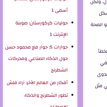
ال. ولكن
أسمى 1
شكل
حوليات كركورستان: صوبنة
و الصحة
الإنترنت 1
حوارات 5: حوار مع محمود حسن
لخطأ
حول الذكاء الصناعي ومحركات
ة في
الشطرنج
عدوى
أفكار من العالم الآخر: آراء فلش
 مريض (يعني مثل
تطور الشطرنج والذكاء
الاصطناعي