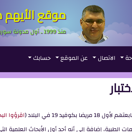
موقع الأيهم ص
منذ 1999 ـ أول مدونة سورية ـ First Syrian Blogger
حة
الاتصال
عن الموقع
حسابك
اقرؤوا الب
ومات الطبية، إضافة إلى أنه أحد أول الأبحاث العلمية ال