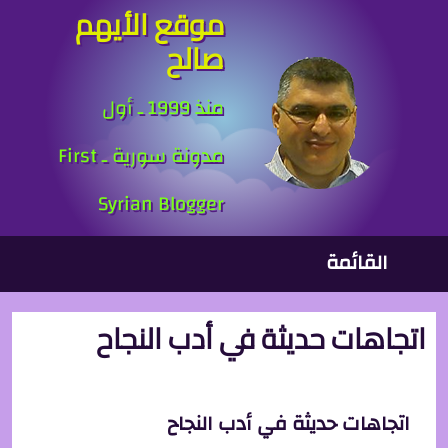
موقع الأيهم
جاوز إلى المحتوى الرئيسي
صالح
منذ 1999 ـ أول
مدونة سورية ـ First
Syrian Blogger
لقائمة الرئيسية
القائمة
اتجاهات حديثة في أدب النجاح
اتجاهات حديثة في أدب النجاح