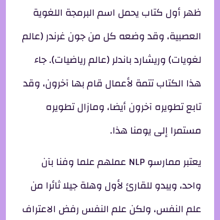
ظهر أول كتاب يحمل اسم البرمجة اللغوية
العصبية، وقد وضعه كل من جون غرندر (عالم
لغويات) وريشارد باندلر (عالم رياضيات). جاء
هذا الكتاب تتمة لأعمال قام بها آخرون، وقد
تابع تطويره آخرون أيضا، ومازال تطويره
مستمرا إلى يومنا هذا.
يعتبر ممارسو NLP عملهم علما وفنا بآن
واحد، ويبدو للقارئ لأول وهلة جيلا ثائرا من
علم النفس، ولكن علم النفس رفض الاعتراف