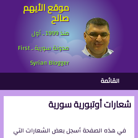
موقع الأيهم
جاوز إلى المحتوى الرئيسي
صالح
منذ 1999 ـ أول
مدونة سورية ـ First
Syrian Blogger
لقائمة الرئيسية
القائمة
شعارات أوتبورية سورية
في هذه الصفحة أسجل بعض الشعارات التي