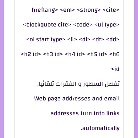
hreflang> <em> <strong> <cite>
<blockquote cite> <code> <ul type>
<ol start type> <li> <dl> <dt> <dd>
<h2 id> <h3 id> <h4 id> <h5 id> <h6
id>
تفصل السطور و الفقرات تلقائيا.
Web page addresses and email
addresses turn into links
automatically.