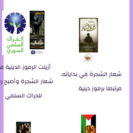
أزيلت الرموز الدينية م
شعار الشجرة في بداياته،
شعار الشجرة وأصبح رم
مرتبطا برموز دينية
للحراك السلمي